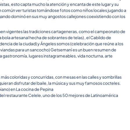
istas, esto capta mucho la atención y encanta de este lugar y su
tan común ver turistas tomándose fotos como niños locales jugando a
ugando dominó en sus muy angostos callejones coexistiendo con los
nen vigentes las tradiciones cartageneras, como el campeonato de
a bola artesanal hecha de sobrantes de telas) , el Cabildo de
ndencia de la ciudad) y Ángeles somos (celebración que reúne a los
o viandas para un sancocho) Getsemaní es un buen resumen de
na gastronomía, lugares instagrameables, vida nocturna, arte
les más coloridas y concurridas, con mesas en las calles y sombrillas
quieran disfrutar del baile, la música y sus muy famosos cocteles.
iano) en La cocina de Pepina
el restaurante Celele, uno de los 50 mejores de Latinoamérica