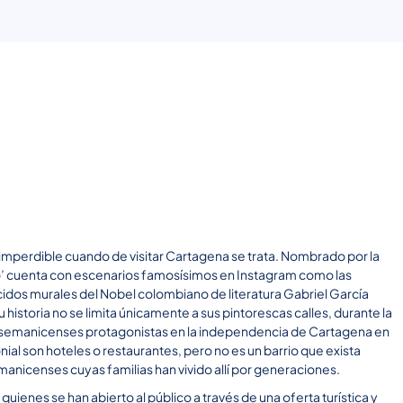
Nuestros planes
Botes y yates
Conoce Cartagena
n imperdible cuando de visitar Cartagena se trata. Nombrado por la
o’ cuenta con escenarios famosísimos en Instagram como las
ocidos murales del Nobel colombiano de literatura Gabriel García
u historia no se limita únicamente a sus pintorescas calles, durante la
 getsemanicenses protagonistas en la independencia de Cartagena en
nial son hoteles o restaurantes, pero no es un barrio que exista
anicenses cuyas familias han vivido allí por generaciones.
uienes se han abierto al público a través de una oferta turística y