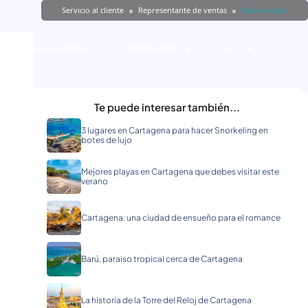
Servicio al cliente
Representante de ventas
Reserva aquí
Cosas para hacer
Dollars - USD
Español
Te puede interesar también...
3 lugares en Cartagena para hacer Snorkeling en
botes de lujo
Mejores playas en Cartagena que debes visitar este
verano
Cartagena: una ciudad de ensueño para el romance
Barú, paraiso tropical cerca de Cartagena
La historia de la Torre del Reloj de Cartagena