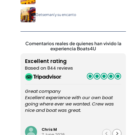
Getsemaní y su encanto
Comentarios reales de quienes han vivido la
experiencia Boats4U
Excellent rating
Based on
844 reviews
Great company
Ex
Excellent experience with our own boat
O
going where ever we wanted. Crew was
w
nice and boat was great.
bo
s
R
we
a 
Chris M
7 June 2026