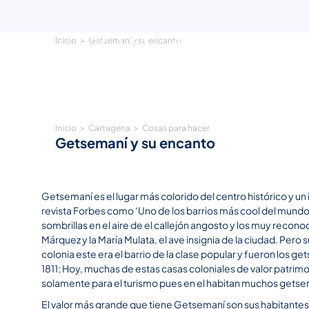
Inicio
Getsemaní y su encanto
Getsemaní y su encanto
Inicio
Cartagena
Cosas para hacer
Getsemaní y su encanto
Getsemaní es el lugar más colorido del centro histórico y u
revista Forbes como ‘Uno de los barrios más cool del mund
sombrillas en el aire de el callejón angosto y los muy recon
Márquez y la María Mulata, el ave insignia de la ciudad. Pero s
colonia este era el barrio de la clase popular y fueron los
1811; Hoy, muchas de estas casas coloniales de valor patrimo
solamente para el turismo pues en el habitan muchos getsem
El valor más grande que tiene Getsemaní son sus habitantes q