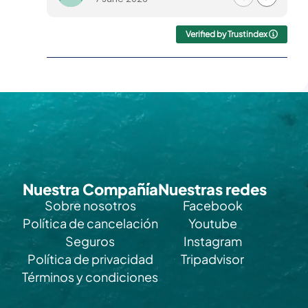
ac
a
T
Verified by Trustindex
t
l
a
h
r
Nuestra Compañía
Nuestras redes
Sobre nosotros
Facebook
Política de cancelación
Youtube
Seguros
Instagram
Política de privacidad
Tripadvisor
Términos y condiciones