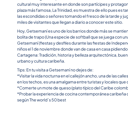
cultural muy interesante en donde son partícipes y protagon
plaza más famosa, La Trinidad, es muestra de ello pues es 
las escondidas o señores tomando el fresco de la tarde y j
miles de visitantes que llegan a diario a conocer este sitio.
Hoy, Getsemaní es uno de los barrios donde más se mantie
bolita de trapo (Una especie de softball que se juega con un
Getsemaní (fiestas y desfiles durante las fiestas de Indepe
niños el 1 de noviembre donde van de casa en casa pidiend
Cartagena: Tradición, historia y belleza arquitectónica, bue
urbano y cultura caribeña.
Tips: En tu visita a Getsemaní no dejes de:
*Visitar la vida nocturna en el callejón ancho, una de las cal
en los techos, es una amalgama entre turistas y locales que 
*Comerte un mote de queso (plato típico del Caribe colomb
*Probar la experiencia de cocina contemporánea caribeña d
según The world´s 50 best