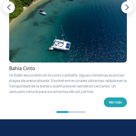
Bahía Cinto
Ba
Un Edén escondido en la costa caribeña. Aguas cristalinas acarician
Un 
playas de arena dorada. Snorkel entre corales vibrantes, relájate en la
tur
tranquilidad de la bahía o aventúrate en senderos cercanos. Un
dis
santuario natural para los amantes del sol y el mar
esc
Ver más